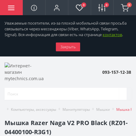
0
0
0
Уважаемые посетители, из-за плохой мобильной связи просьба
связываться через мессенджеры
(Viber, WhatsApp, Telegram,
Signal). Вся информация для связи есть на странице
контактов
.
Закрыть
093-157-12-38
Компьютеры, аксессуары
Манипуляторы
Мышки
Мышка Raze
Мышка Razer Naga V2 PRO Black (RZ01-
04400100-R3G1)