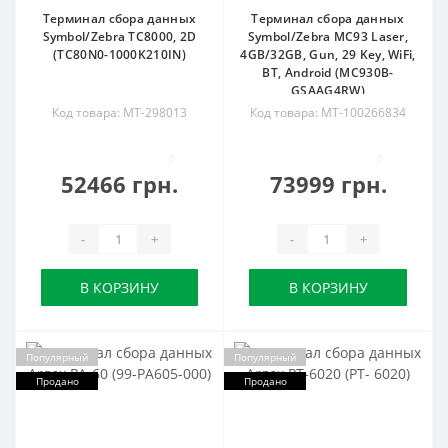
Терминал сбора данных
Терминал сбора данных
Symbol/Zebra TC8000, 2D
Symbol/Zebra МС93 Laser,
(TC80N0-1000K210IN)
4GB/32GB, Gun, 29 Key, WiFi,
BT, Android (MC930B-
GSAAG4RW)
Код товара: MT-298013
Код товара: MT-100266834
0
0
52466 грн.
73999 грн.
-
+
-
+
В КОРЗИНУ
В КОРЗИНУ
Популярный
Популярный
Продано
Продано