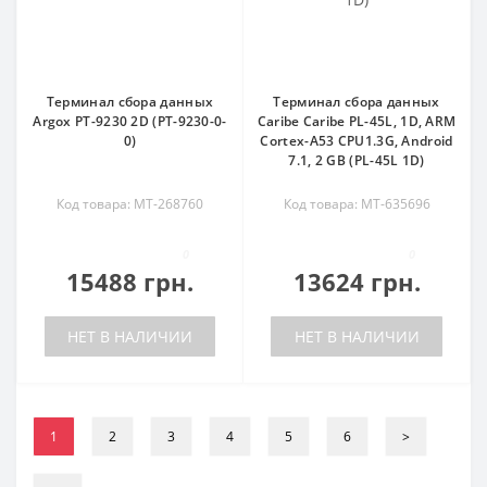
Терминал сбора данных
Терминал сбора данных
Argox PT-9230 2D (PT-9230-0-
Caribe Caribe PL-45L, 1D, ARM
0)
Cortex-A53 CPU1.3G, Android
7.1, 2 GB (PL-45L 1D)
Код товара: MT-268760
Код товара: MT-635696
0
0
15488 грн.
13624 грн.
НЕТ В НАЛИЧИИ
НЕТ В НАЛИЧИИ
1
2
3
4
5
6
>