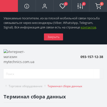
0
0
0
×
Язык магазина
Уважаемые посетители, из-за плохой мобильной связи просьба
связываться через мессенджеры
(Viber, WhatsApp, Telegram,
Выберите язык магазина
Signal). Вся информация для связи есть на странице
контактов
.
terrorist
Українська
Закрыть
Закрыть
093-157-12-38
Торговое оборудование
Терминал сбора данных
Терминал сбора данных