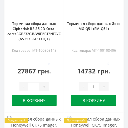
Терминал сбора данных
Терминал сбора данных Geos
Cipherlab RS 35 2D Octa-
MG Q51 (EM-Q51)
core/3GB/32GB/WiFi/BT/NFC/Camera/4000Ah/Android
(AS3573GF1EUQ1)
Код товара: MT-100303143
Код товара: MT-100108406
0
0
27867 грн.
14732 грн.
-
+
-
+
В КОРЗИНУ
В КОРЗИНУ
Популярный
Популярный