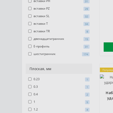
вставки PH
31
вставки PZ
29
вставки SL
32
вставки T
34
вставки TR
9
двенадцатигранник
15
Е-профиль
31
шестигранник
174
Плоская, мм
Популя
0.23
1
0.3
1
Наб
0.4
2
уд
1
5
1.2
4