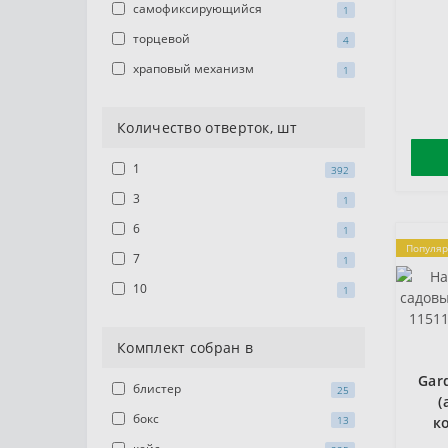
самофиксирующийся
1
торцевой
4
храповый механизм
1
Количество отверток, шт
1
392
3
1
6
1
Популя
7
1
10
1
Комплект собран в
Gar
блистер
25
(
бокс
13
к