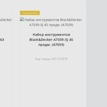
Популярный
в
Набор инструментов
063
Black&Decker A7039-XJ 45
предм. (A7039)
Код товара: MT-272878
0