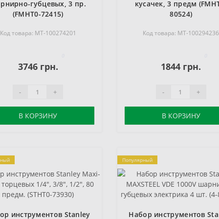
рнирно-губцевых, 3 пр.
кусачек, 3 предм (FMH
(FMHT0-72415)
80524)
Код товара: MT-100274201
Код товара: MT-10029423
0
0
3746 грн.
1844 грн.
-
+
-
+
В КОРЗИНУ
В КОРЗИНУ
рный
Популярный
ор инструментов Stanley
Набор инструментов Sta