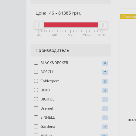
Цена
46
-
81385
грн.
Популя
46
681
7226
29722
81385
Производитель
BLACK&DECKER
9
BOSCH
7
Cablexpert
3
DEKO
4
DIGITUS
1
Dremel
1
EINHELL
1
пол
Gardena
2
Makita