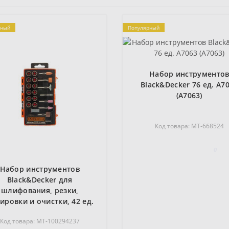
рный
Популярный
Набор инструменто
Black&Decker 76 ед. A7
(A7063)
Код товара: MT-668524
0
Набор инструментов
Black&Decker для
шлифования, резки,
ировки и очистки, 42 ед.
(A7236)
Код товара: MT-100294237