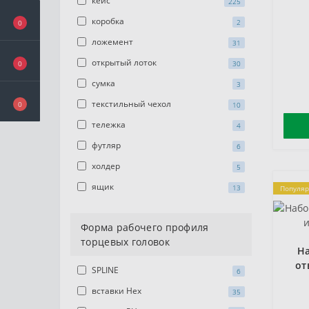
кейс
225
коробка
2
0
ложемент
31
открытый лоток
0
30
сумка
3
текстильный чехол
0
10
тележка
4
футляр
6
холдер
5
ящик
13
Популя
Форма рабочего профиля
торцевых головок
Н
от
SPLINE
6
вставки Hex
35