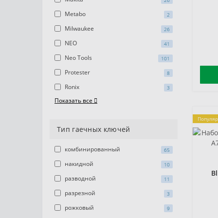
26
Metabo
2
Milwaukee
26
NEO
41
Neo Tools
101
Protester
8
Ronix
3
Показать все
Популя
Тип гаечных ключей
комбинированный
65
накидной
10
B
разводной
11
разрезной
3
рожковый
9