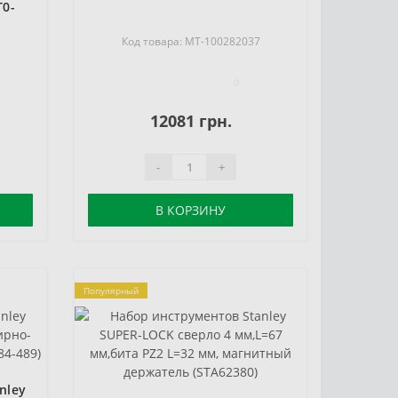
T0-
Код товара: MT-100282037
6
0
12081 грн.
-
+
В КОРЗИНУ
Популярный
nley