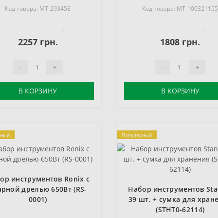
Код товара: MT-293458
Код товара: MT-10032115
0
0
2257 грн.
1808 грн.
-
+
-
+
В КОРЗИНУ
В КОРЗИНУ
рный
Популярный
ор инструментов Ronix с
арной дрелью 650Вт (RS-
Набор инструментов Sta
0001)
39 шт. + сумка для хран
(STHT0-62114)