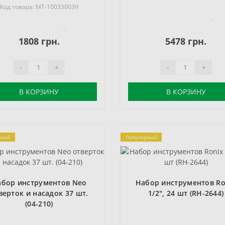
Код товара: MT-100330039
0
0
1808 грн.
5478 грн.
-
+
-
+
В КОРЗИНУ
В КОРЗИНУ
рный
Популярный
абор инструментов Neo
Набор инструментов Ro
верток и насадок 37 шт.
1/2", 24 шт (RH-2644)
(04-210)