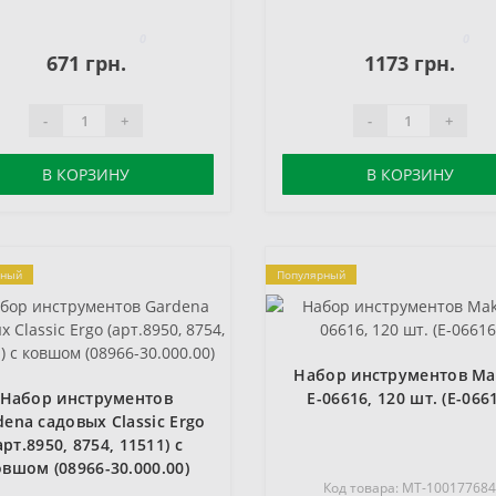
0
0
671 грн.
1173 грн.
-
+
-
+
В КОРЗИНУ
В КОРЗИНУ
рный
Популярный
Набор инструментов Ma
Набор инструментов
E-06616, 120 шт. (E-066
dena садовых Classic Ergo
арт.8950, 8754, 11511) с
овшом (08966-30.000.00)
Код товара: MT-10017768