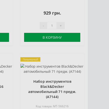
929 грн.
-
+
В КОРЗИНУ
Популярный
в
Набор инструментов
56
Black&Decker
автомобильный 71 предм.
(A7144)
Код товара: MT-566216