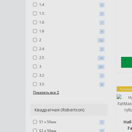
1.4
2
1.5
7
1.6
1
1.8
4
2
15
2.4
2
2.5
14
3
47
3.2
1
3.5
6
Популя
Показать все
Квадратная (Robertson)
Наб
S1 x 50мм
1
F
S2 x 50мм
1