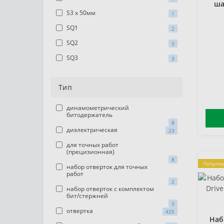
ша
S3 x 50мм
1
SQ1
2
SQ2
3
SQ3
3
Тип
динамометрический
битодержатель
8
диэлектрическая
23
для точных работ
(прецизионная)
8
Популя
набор отверток для точных
работ
2
набор отверток с комплектом
бит/стержней
3
отвертка
425
Наб