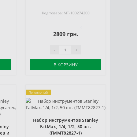
9
Код товара: MT-100274200
0
2809 грн.
-
+
В КОРЗИНУ
Популярный
Набор инструментов Stanley
nley
FatMax, 1/4, 1/2, 50 шт.
ев и
(FMMT82827-1)