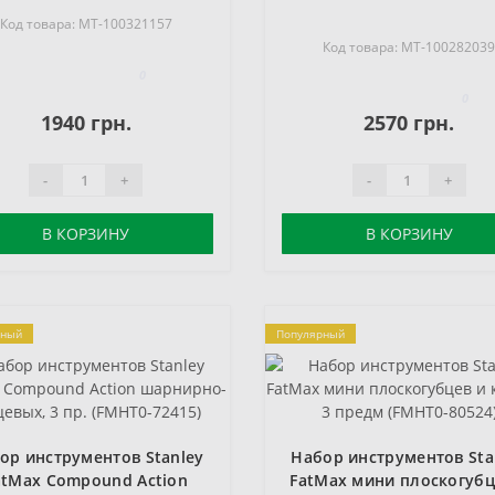
Код товара: MT-100321157
Код товара: MT-10028203
0
0
1940 грн.
2570 грн.
-
+
-
+
В КОРЗИНУ
В КОРЗИНУ
рный
Популярный
ор инструментов Stanley
Набор инструментов Sta
atMax Compound Action
FatMax мини плоскогубц