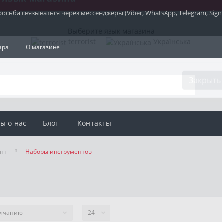
просьба связываться через мессенджеры
(Viber, WhatsApp, Telegram, Sig
Язык магазина
ара
О магазине
Выберите язык магазина
terrorist
Українська
Закрыть
ы о нас
Блог
Контакты
нт
Наборы инструментов