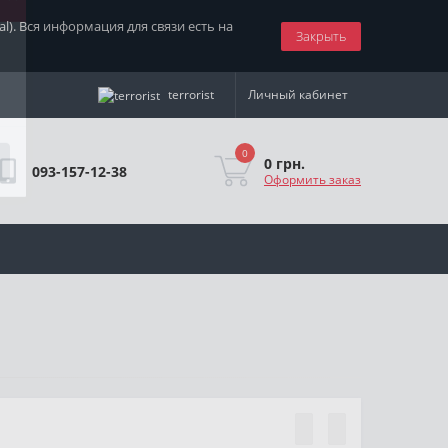
nal). Вся информация для связи есть на
Закрыть
×
terrorist
Личный кабинет
0
0 грн.
093-157-12-38
Оформить заказ