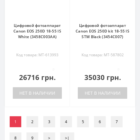
Цифровой фотоаппарат
Цифровой фотоаппарат
Canon EOS 250D 18-55 IS
Canon EOS 250D kit 18-55 IS
White (3458C003AA)
STM Black (3454C007)
Код товара: MT-613993
Код товара: MT-587802
0
0
26716 грн.
35030 грн.
НЕТ В НАЛИЧИИ
НЕТ В НАЛИЧИИ
1
2
3
4
5
6
7
8
9
>
>|