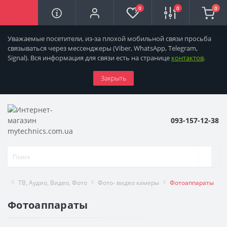
0
0
0
Уважаемые посетители, из-за плохой мобильной связи просьба
связываться через мессенджеры
(Viber, WhatsApp, Telegram,
Signal). Вся информация для связи есть на странице
контактов
.
Закрыть
093-157-12-38
ТВ, Аудио, Видео, Фото
Фото- видео камеры
Фотоаппараты
Фотоаппараты