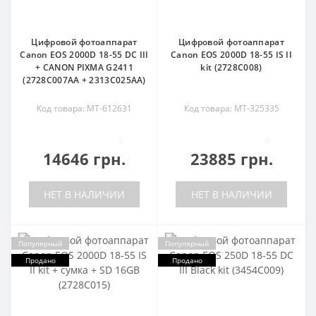
Цифровой фотоаппарат
Цифровой фотоаппарат
Canon EOS 2000D 18-55 DC III
Canon EOS 2000D 18-55 IS II
+ CANON PIXMA G2411
kit (2728C008)
(2728C007AA + 2313C025AA)
Код товара: MT-612631
Код товара: MT-325335
0
0
14646 грн.
23885 грн.
НЕТ В НАЛИЧИИ
НЕТ В НАЛИЧИИ
Популярный
Популярный
Продано
Продано