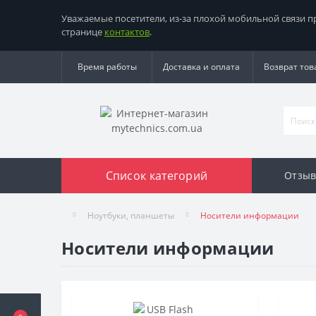
Уважаемые посетители, из-за плохой мобильной связи 
странице
контактов
.
Время работы
Доставка и оплата
Возврат тов
Список категорий
Отзыв
Ноутбуки, планшеты
Носители информации
Носители информации