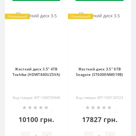
Популярный
Популярный
Жесткий диск 3.5" 4TB
Жесткий диск 3.5" 6TB
Toshiba (HDWT840UZSVA)
Seagate (ST6000NM019B)
Код товара: MT-100076948
Код товара: MT-100134723
0
0
10100 грн.
17827 грн.
-
+
-
+