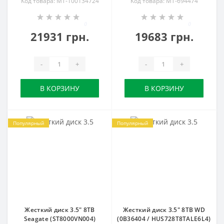
Код товара: MT-100134724
Код товара: MT-694474
0
0
21931 грн.
19683 грн.
-
+
-
+
В КОРЗИНУ
В КОРЗИНУ
Популярный
Популярный
Жесткий диск 3.5" 8TB
Жесткий диск 3.5" 8TB WD
Seagate (ST8000VN004)
(0B36404 / HUS728T8TALE6L4)