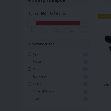
Фильтр товаров
Цена
460
-
8426
грн.
Популя
460
515
1072
2990
8426
Производитель
Open
47
Prevail
1
Printex
14
Red Arrow
3
SATO
5
Этик
Smart (Printex)
5
TOWA
5