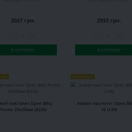
Код товара: MT-281397
Код товара: MT-281398
0
0
2027 грн.
2933 грн.
-
+
-
+
В КОРЗИНУ
В КОРЗИНУ
рный
Популярный
икет-пистолет Open Blitz
Этикет-пистолет Open Bli
Promo 29х28мм (8226)
10 (149)