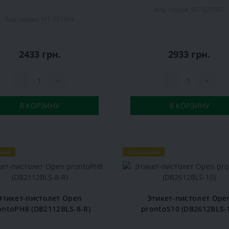
Код товара: MT-225567
Код товара: MT-281404
0
0
2433 грн.
2933 грн.
-
+
-
+
В КОРЗИНУ
В КОРЗИНУ
рный
Популярный
Этикет-пистолет Open
Этикет-пистолет Ope
ontoPH8 (DB2112BLS-8-R)
prontoS10 (DB2612BLS-