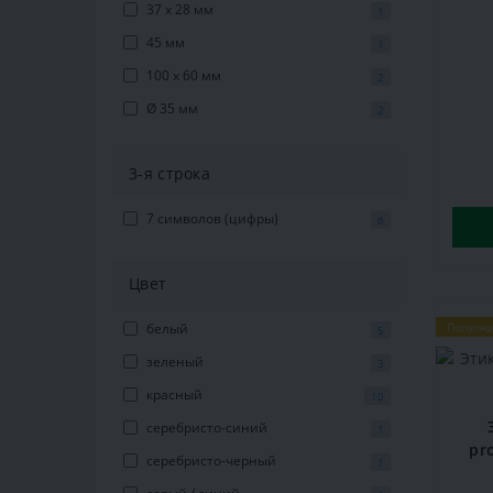
37 x 28 мм
1
45 мм
1
100 х 60 мм
2
Ø 35 мм
2
3-я строка
7 символов (цифры)
6
Цвет
белый
Популя
5
зеленый
3
красный
10
серебристо-синий
1
pr
серебристо-черный
1