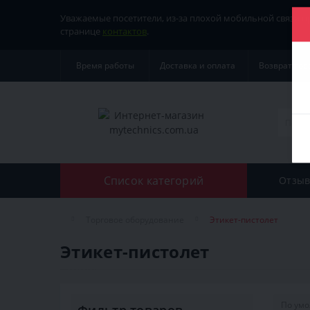
Уважаемые посетители, из-за плохой мобильной связи 
странице
контактов
.
Время работы
Доставка и оплата
Возврат тов
Список категорий
Отзыв
Торговое оборудование
Этикет-пистолет
Этикет-пистолет