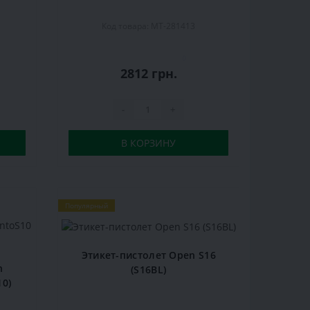
Код товара: MT-281413
0
2812 грн.
-
+
В КОРЗИНУ
Популярный
Этикет-пистолет Open S16
n
(S16BL)
10)