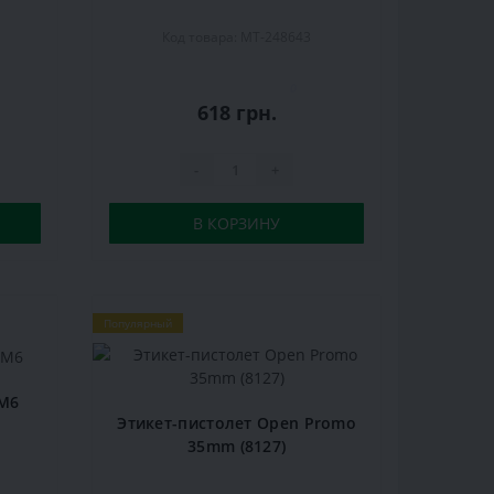
Код товара: MT-248643
0
618 грн.
-
+
В КОРЗИНУ
Популярный
 M6
Этикет-пистолет Open Promo
35mm (8127)