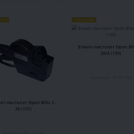
рный
Популярный
Этикет-пистолет Open Bli
20/А (139)
Код товара: MT-281395
0
ет-пистолет Open Blitz C-
20 (137)
Код товара: MT-281394