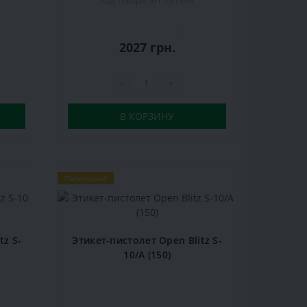
Код товара: MT-281399
0
2027 грн.
-
+
В КОРЗИНУ
Популярный
tz S-
Этикет-пистолет Open Blitz S-
10/A (150)