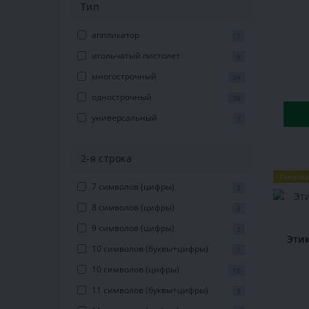
Тип
аппликатор
1
игольчатый пистолет
5
многострочный
34
однострочный
38
универсальный
2
2-я строка
Популя
7 символов (цифры)
3
8 символов (цифры)
3
9 символов (цифры)
2
Этик
10 символов (буквы+цифры)
1
10 символов (цифры)
15
11 символов (буквы+цифры)
3