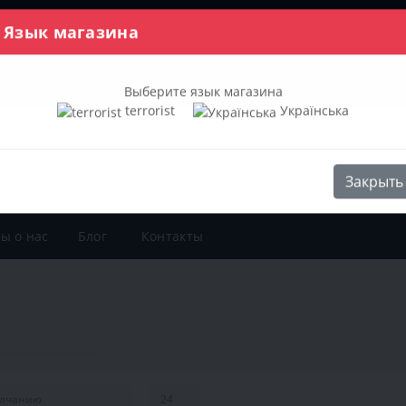
просьба связываться через мессенджеры
(Viber, WhatsApp, Telegram, Sig
Язык магазина
ара
О магазине
Выберите язык магазина
terrorist
Українська
Закрыть
ы о нас
Блог
Контакты