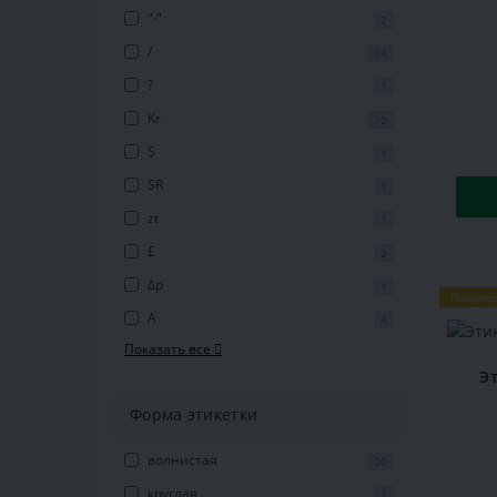
"·"
2
/
14
?
1
Kr
10
S
1
SR
1
zt
1
£
2
Δр
1
Популя
А
4
Показать все
Э
Форма этикетки
волнистая
20
круглая
2