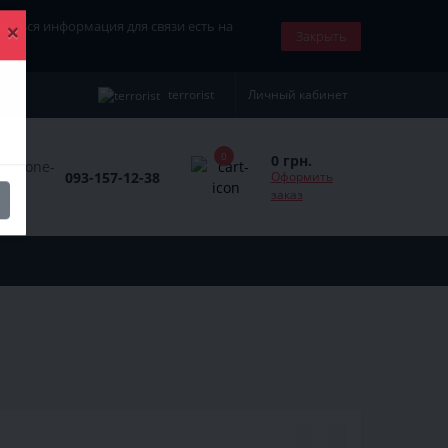
nal). Вся информация для связи есть на
Закрыть
×
terrorist
Личный кабинет
0
0 грн.
093-157-12-38
Оформить
заказ