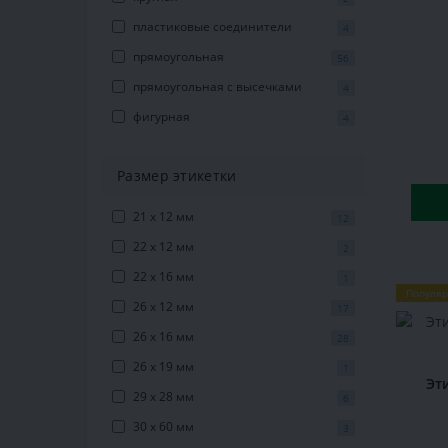
пластиковые соединители
4
прямоугольная
56
прямоугольная с высечками
4
фигурная
4
Размер этикетки
21 х 12 мм
12
22 х 12 мм
2
22 х 16 мм
1
Популя
26 х 12 мм
17
26 х 16 мм
28
26 х 19 мм
1
Эт
29 x 28 мм
6
30 х 60 мм
3