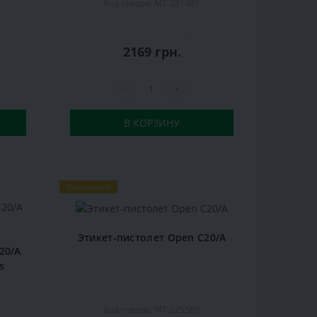
Код товара: MT-281401
0
2169 грн.
-
+
В КОРЗИНУ
Популярный
Этикет-пистолет Open C20/A
20/А
s
Код товара: MT-225569