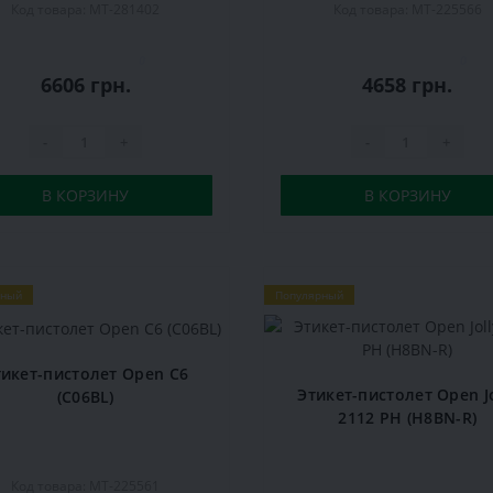
Код товара: MT-281402
Код товара: MT-225566
0
0
6606 грн.
4658 грн.
-
+
-
+
В КОРЗИНУ
В КОРЗИНУ
рный
Популярный
тикет-пистолет Open C6
Этикет-пистолет Open Jo
(C06BL)
2112 PH (H8BN-R)
Код товара: MT-225561