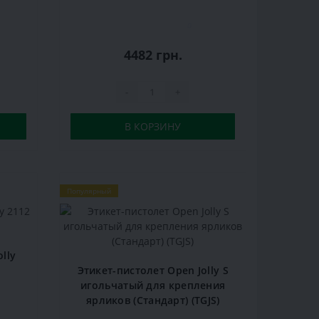
0
4482 грн.
-
+
В КОРЗИНУ
Популярный
lly
Этикет-пистолет Open Jolly S
игольчатый для крепления
ярликов (Стандарт) (TGJS)