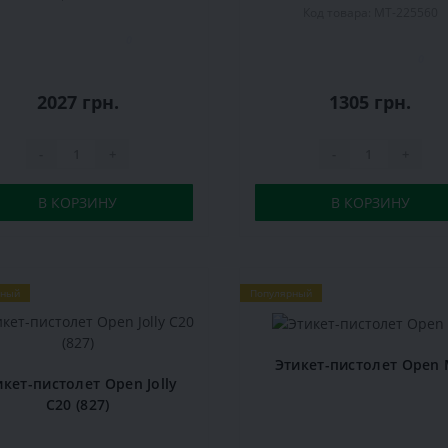
Код товара: MT-225560
0
0
2027 грн.
1305 грн.
-
+
-
+
В КОРЗИНУ
В КОРЗИНУ
рный
Популярный
Этикет-пистолет Open
икет-пистолет Open Jolly
С20 (827)