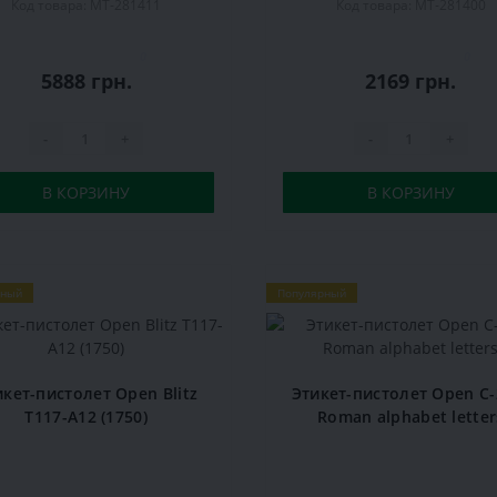
Код товара: MT-281411
Код товара: MT-281400
0
0
5888 грн.
2169 грн.
-
+
-
+
В КОРЗИНУ
В КОРЗИНУ
рный
Популярный
икет-пистолет Open Blitz
Этикет-пистолет Open C-
T117-A12 (1750)
Roman alphabet letter