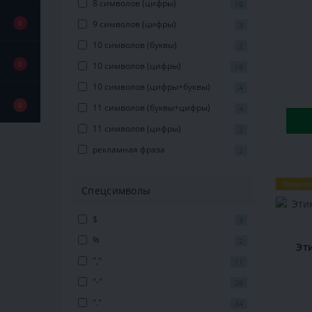
8 символов (цифры)
19
0
9 символов (цифры)
3
10 символов (буквы)
2
0
10 символов (цифры)
19
10 символов (цифры+буквы)
4
0
11 символов (буквы+цифры)
4
11 символов (цифры)
2
рекламная фраза
2
Популя
Спецсимволы
$
3
%
2
Эт
","
11
"-"
29
"."
34