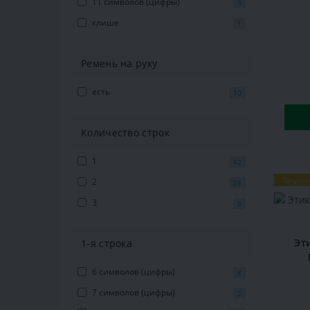
11 символов (цифры)
3
клише
1
Ремень на руку
есть
10
Количество строк
1
42
Популя
2
28
3
6
Эт
1-я строка
6 символов (цифры)
8
7 символов (цифры)
2