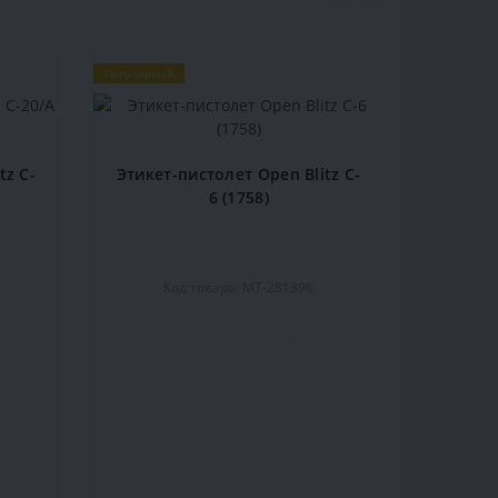
Популярный
tz C-
Этикет-пистолет Open Blitz C-
6 (1758)
Код товара: MT-281396
0