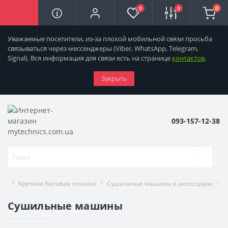
0
0
0
Уважаемые посетители, из-за плохой мобильной связи просьба
связываться через мессенджеры
(Viber, WhatsApp, Telegram,
Signal). Вся информация для связи есть на странице
контактов
.
Закрыть
093-157-12-38
Крупная бытовая техника
Сушильные машины и аксессуары
С
Сушильные машины