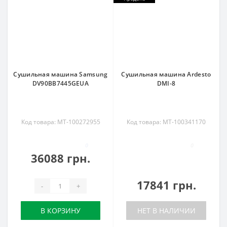
Сушильная машина Samsung
Сушильная машина Ardesto
DV90BB7445GEUA
DMI-8
Код товара: MT-100272955
Код товара: MT-100341170
0
0
36088 грн.
17841 грн.
-
+
В КОРЗИНУ
НЕТ В НАЛИЧИИ