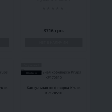
4
Код товара: MT-643012
0
3716 грн.
НЕТ В НАЛИЧИИ
Популярный
Продано
rups
Капсульная кофеварка Krups
KP170510