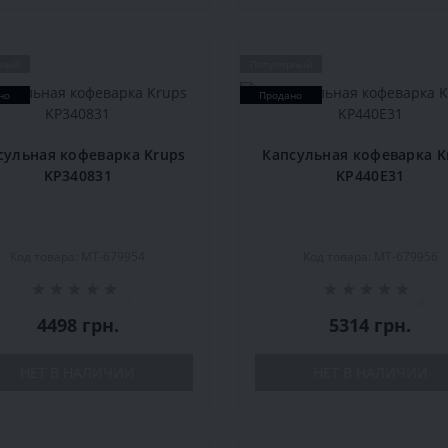
рный
Популярный
но
Продано
сульная кофеварка Krups
Капсульная кофеварка K
KP340831
KP440E31
Код товара: MT-679954
Код товара: MT-679956
0
0
4498 грн.
5314 грн.
НЕТ В НАЛИЧИИ
НЕТ В НАЛИЧИИ