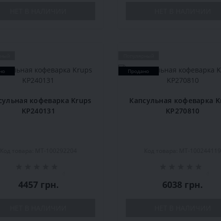
НЕТ В НАЛИЧИИ
НЕТ В НАЛИЧИИ
рный
Популярный
но
Продано
сульная кофеварка Krups
Капсульная кофеварка K
KP240131
KP270810
Код товара: MT-100292204
Код товара: MT-10024411
0
0
4457 грн.
6038 грн.
НЕТ В НАЛИЧИИ
НЕТ В НАЛИЧИИ