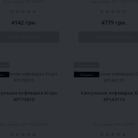
Код товара: MT-620491
Код товара: MT-10037555
0
0
4142 грн.
4779 грн.
НЕТ В НАЛИЧИИ
НЕТ В НАЛИЧИИ
рный
Популярный
но
Продано
сульная кофеварка Krups
Капсульная кофеварка K
KP170810
KP1A0110
Код товара: MT-100367430
Код товара: MT-620490