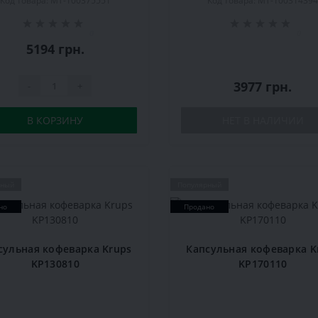
Код товара: MT-100375551
Код товара: MT-10031439
0
0
5194 грн.
3977 грн.
-
+
В КОРЗИНУ
НЕТ В НАЛИЧИИ
рный
Популярный
но
Продано
сульная кофеварка Krups
Капсульная кофеварка K
KP130810
KP170110