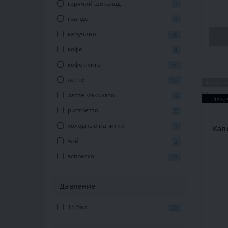
горячий шоколад
1
гранде
1
капучино
15
кофе
6
кофе лунго
10
латте
12
Популя
латте маккиато
4
Прода
ристретто
5
холодные напитки
1
Кап
чай
2
эспрессо
17
Давление
15 бар
23