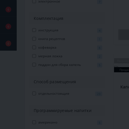
электронное
7
0
Комплектация
0
инструкция
4
книга рецептов
1
0
кофеварка
6
мерная ложка
2
Популя
поддон для сбора капель
5
Прода
Способ размещения
Кап
отдельностоящие
23
Программируемые напитки
американо
5