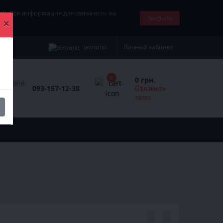
nal). Вся информация для связи есть на
Закрыть
×
terrorist
Личный кабинет
0
0 грн.
093-157-12-38
Оформить
заказ