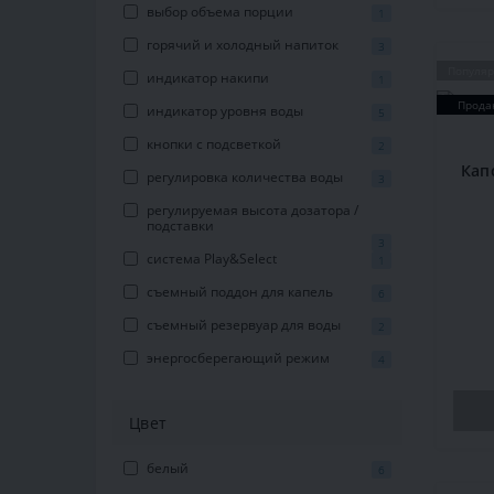
выбор объема порции
1
горячий и холодный напиток
3
Популя
индикатор накипи
1
Прода
индикатор уровня воды
5
кнопки с подсветкой
2
Кап
регулировка количества воды
3
регулируемая высота дозатора /
подставки
3
система Play&Select
1
съемный поддон для капель
6
съемный резервуар для воды
2
энергосберегающий режим
4
Цвет
белый
6