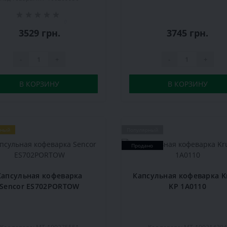
0
3529 грн.
3745 грн.
-
+
-
+
В КОРЗИНУ
В КОРЗИНУ
рный
Популярный
Продано
Капсульная кофеварка
Капсульная кофеварка K
Sencor ES702PORTOW
KP 1A0110