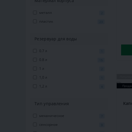
Материал корпуса
металл
2
пластик
23
Резервуар для воды
0.7 л
1
0.8 л
15
1 л
2
Популя
1,0 л
1
1,2 л
Прода
4
Кап
Тип управления
механическое
7
сенсорное
9