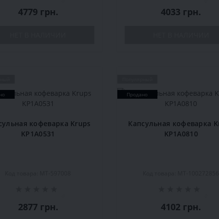
0
0
4779 грн.
4033 грн.
НЕТ В НАЛИЧИИ
НЕТ В НАЛИЧИИ
рный
Популярный
но
Продано
сульная кофеварка Krups
Капсульная кофеварка K
KP1A0531
KP1A0810
Код товара: MT-597008
Код товара: MT-10027285
0
0
2877 грн.
4102 грн.