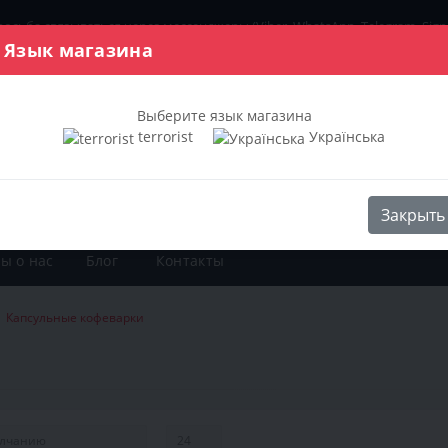
просьба связываться через мессенджеры
(Viber, WhatsApp, Telegram, Sig
Язык магазина
ара
О магазине
Выберите язык магазина
terrorist
Українська
Закрыть
ы о нас
Блог
Контакты
Капсульные кофеварки