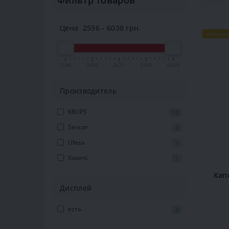
Фильтр товаров
Цена
2596
-
6038
грн.
Популя
2596
2603
2671
2905
6038
Производитель
KRUPS
19
Sencor
2
Ufesa
1
Xiaomi
1
Кап
Дисплей
есть
3