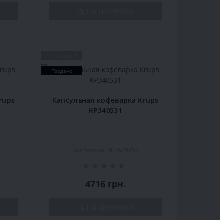
НЕТ В НАЛИЧИИ
Популярный
Продано
rups
Капсульная кофеварка Krups
KP340531
9
Код товара: MT-679955
0
4716 грн.
НЕТ В НАЛИЧИИ