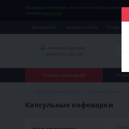
Уважаемые посетители, из-за плохой мобильной связи 
странице
контактов
.
Время работы
Доставка и оплата
Возврат тов
Список категорий
Отзыв
Мелкая бытовая техника
Кухонная техника
Капсульные кофеварки