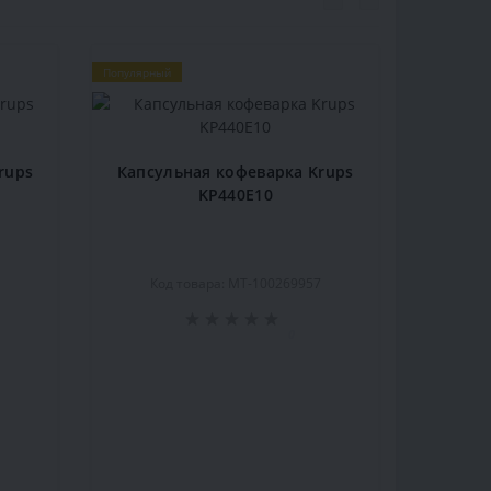
Популярный
rups
Капсульная кофеварка Krups
KP440E10
5
Код товара: MT-100269957
0