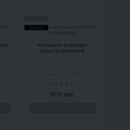
Популярный
Продано
rups
Капсульная кофеварка
Sencor ES703PORTOB
Код товара: MT-100375552
0
5171 грн.
НЕТ В НАЛИЧИИ