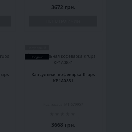
0
3672 грн.
НЕТ В НАЛИЧИИ
Популярный
Продано
rups
Капсульная кофеварка Krups
KP1A0831
6
Код товара: MT-679957
0
3668 грн.