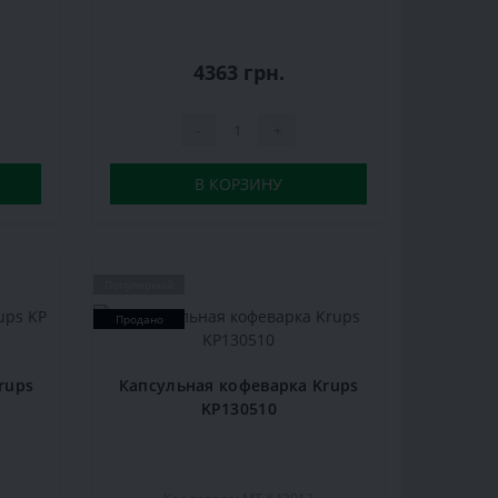
4363 грн.
-
+
В КОРЗИНУ
Популярный
Продано
rups
Капсульная кофеварка Krups
KP130510