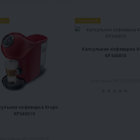
рный
Популярный
Капсульная кофеварка K
KP340810
Код товара: MT-10029220
0
сульная кофеварка Krups
KP340510
Код товара: MT-100269956