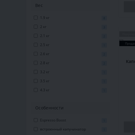
Вес
1.9 кг
8
2 кг
3
Популя
2.1 кг
2
Прода
2.5 кг
1
2.6 кг
2
Кап
2.8 кг
2
3.2 кг
1
3.5 кг
1
4.3 кг
1
Особенности
Espresso Boost
1
встроенный капучинатор
1