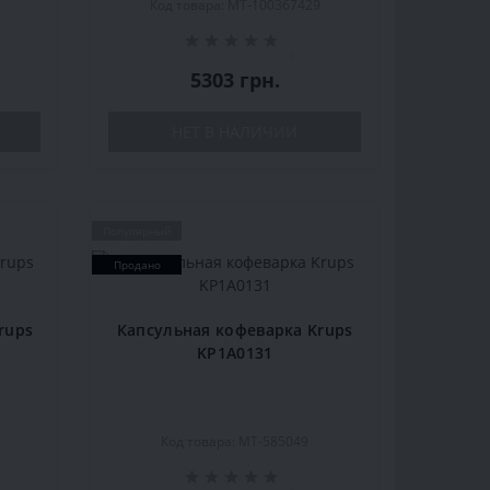
3
Код товара: MT-100367429
0
5303 грн.
НЕТ В НАЛИЧИИ
Популярный
Продано
rups
Капсульная кофеварка Krups
KP1A0131
Код товара: MT-585049