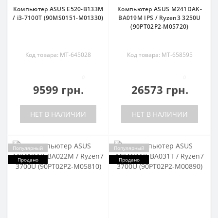
Компьютер ASUS E520-B133M
Компьютер ASUS M241DAK-
/ i3-7100T (90MS0151-M01330)
BA019M IPS / Ryzen3 3250U
(90PT02P2-M05720)
Код товара: MT-645028
Код товара: MT-658595
0
0
9599 грн.
26573 грн.
НЕТ В НАЛИЧИИ
НЕТ В НАЛИЧИИ
Популярный
Популярный
Продано
Продано