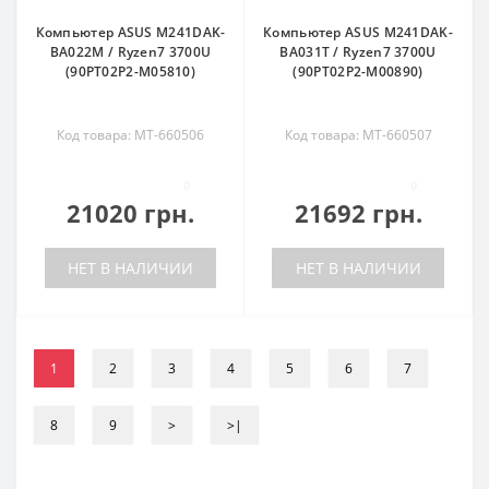
Компьютер ASUS M241DAK-
Компьютер ASUS M241DAK-
BA022M / Ryzen7 3700U
BA031T / Ryzen7 3700U
(90PT02P2-M05810)
(90PT02P2-M00890)
Код товара: MT-660506
Код товара: MT-660507
0
0
21020 грн.
21692 грн.
НЕТ В НАЛИЧИИ
НЕТ В НАЛИЧИИ
1
2
3
4
5
6
7
8
9
>
>|