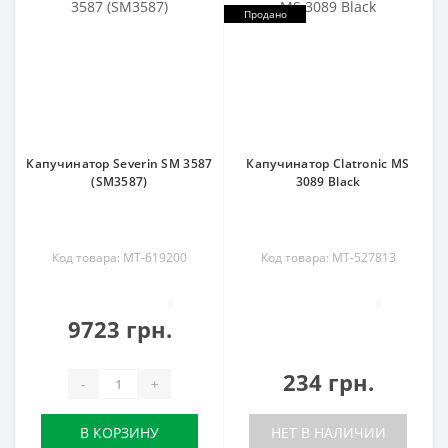
Продано
Капучинатор Severin SM 3587
Капучинатор Clatronic MS
(SM3587)
3089 Black
Код товара: MT-619200
Код товара: MT-527813
0
0
9723 грн.
234 грн.
-
+
В КОРЗИНУ
НЕТ В НАЛИЧИИ