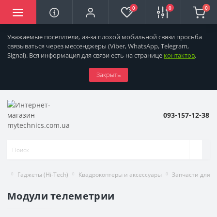
0
0
0
Уважаемые посетители, из-за плохой мобильной связи просьба
связываться через мессенджеры
(Viber, WhatsApp, Telegram,
Signal). Вся информация для связи есть на странице
контактов
.
Закрыть
093-157-12-38
Гаджеты (Hi-Tech)
Квадрокоптеры и аксессуары
Запчасти для д
Модули телеметрии