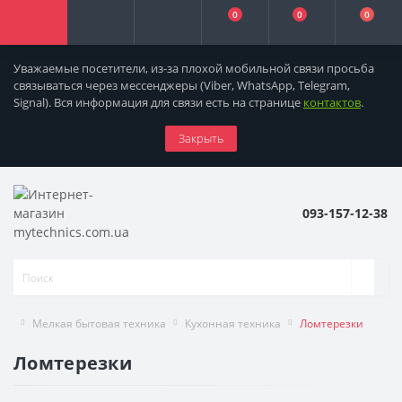
0
0
0
Уважаемые посетители, из-за плохой мобильной связи просьба
связываться через мессенджеры
(Viber, WhatsApp, Telegram,
Signal). Вся информация для связи есть на странице
контактов
.
Закрыть
093-157-12-38
Мелкая бытовая техника
Кухонная техника
Ломтерезки
Ломтерезки