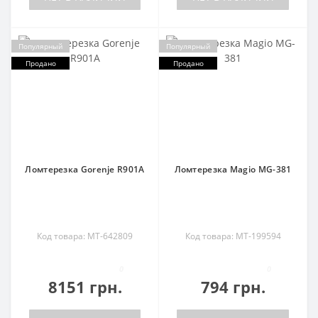
Популярный
Популярный
Продано
Продано
Ломтерезка Gorenje R901A
Ломтерезка Magio MG-381
Код товара: MT-642809
Код товара: MT-199594
0
0
8151 грн.
794 грн.