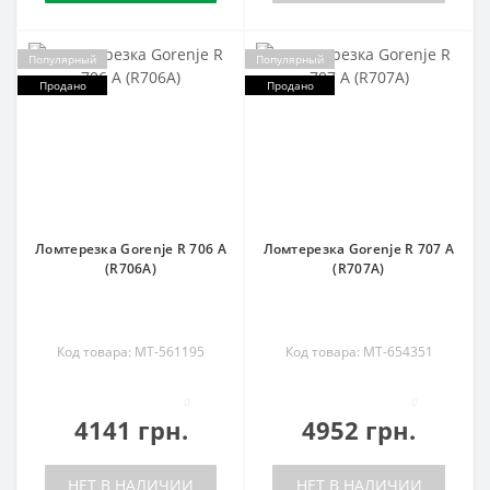
Популярный
Популярный
Продано
Продано
Ломтерезка Gorenje R 706 A
Ломтерезка Gorenje R 707 A
(R706A)
(R707A)
Код товара: MT-561195
Код товара: MT-654351
0
0
4141 грн.
4952 грн.
НЕТ В НАЛИЧИИ
НЕТ В НАЛИЧИИ