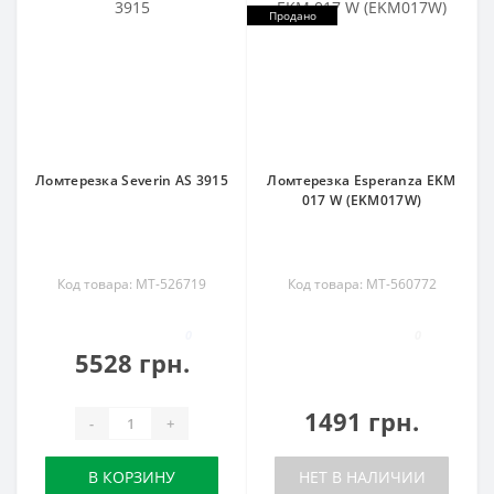
Продано
Ломтерезка Severin AS 3915
Ломтерезка Esperanza EKM
017 W (EKM017W)
Код товара: MT-526719
Код товара: MT-560772
0
0
5528 грн.
1491 грн.
-
+
В КОРЗИНУ
НЕТ В НАЛИЧИИ